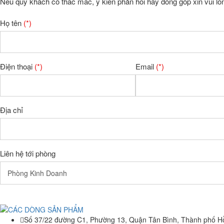
Nếu quý khách có thắc mắc, ý kiến phản hồi hay đóng góp xin vui lò
Họ tên
(*)
Điện thoại
(*)
Email
(*)
Địa chỉ
Liên hệ tới phòng
Số 37/22 đường C1, Phường 13, Quận Tân Bình, Thành phố H