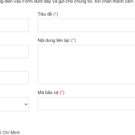
ng điền vào Form dưới đây và gửi cho chúng tôi. Xin chân thành cảm 
Tiêu đề
(*)
Nội dung liên lạc
(*)
Mã bảo vệ
(*)
ồ Chí Minh